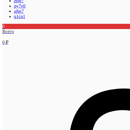
z6je7
py7v0
ajbe7
q1cn1
0
Всего
0
₽