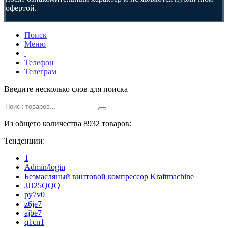
офертой.
Поиск
Меню
Телефон
Телеграм
Введите несколько слов для поиска
Из общего количества 8932 товаров:
Тенденции:
1
Admin/login
Безмасляный винтовой компрессор Kraftmaсhine
JJJ25QQQ
py7v0
z6je7
ajbe7
q1cn1