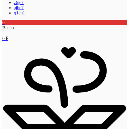
z6je7
ajbe7
q1cn1
0
Всего
0
₽