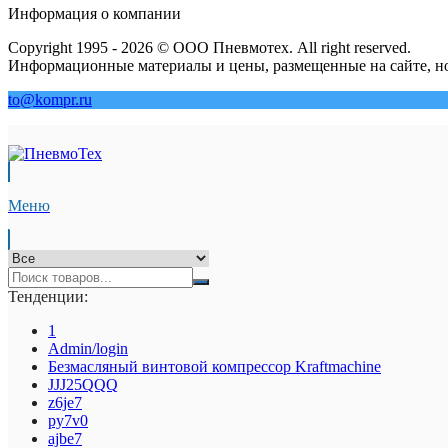
Информация о компании
Copyright 1995 - 2026 © ООО Пневмотех. All right reserved.
Информационные материалы и цены, размещенные на сайте, но
to@kompr.ru
Меню
Тенденции:
1
Admin/login
Безмасляный винтовой компрессор Kraftmaсhine
JJJ25QQQ
z6je7
py7v0
ajbe7