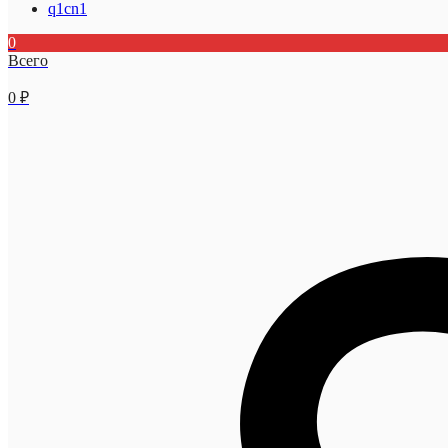
q1cn1
0
Всего
0
₽