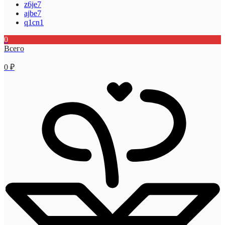
z6je7
ajbe7
q1cn1
0
Всего
0
₽