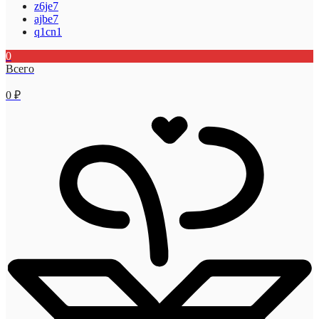
z6je7
ajbe7
q1cn1
0
Всего
0
₽