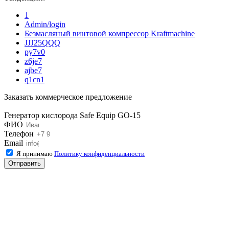
1
Admin/login
Безмасляный винтовой компрессор Kraftmaсhine
JJJ25QQQ
py7v0
z6je7
ajbe7
q1cn1
Заказать коммерческое предложение
Генератор кислорода Safe Equip GO-15
ФИО
Телефон
Email
Я принимаю
Политику конфиденциальности
Отправить