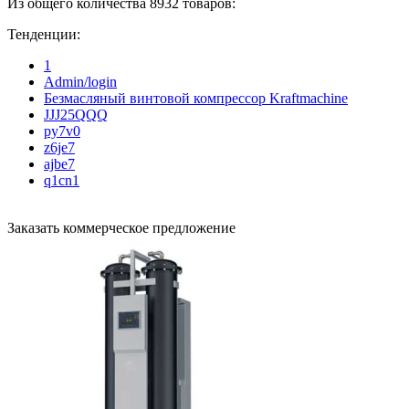
Из общего количества 8932 товаров:
Тенденции:
1
Admin/login
Безмасляный винтовой компрессор Kraftmaсhine
JJJ25QQQ
py7v0
z6je7
ajbe7
q1cn1
Заказать коммерческое предложение