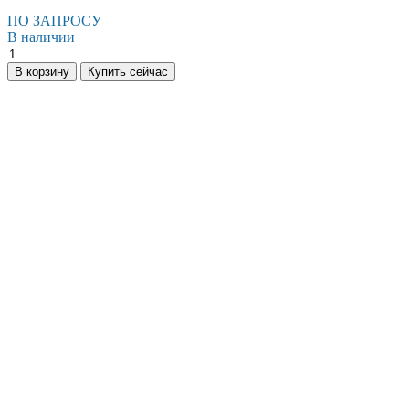
ПО ЗАПРОСУ
В наличии
В корзину
Купить сейчас
Есть вопросы?
Консультация по оборудованию
+7 (495) 492-67-70
ЗАКАЗАТЬ ЗВОНОК