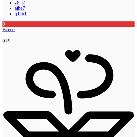
z6je7
ajbe7
q1cn1
0
Всего
0
₽