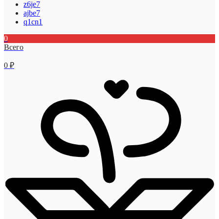
z6je7
ajbe7
q1cn1
0
Всего
0
₽