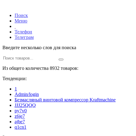
Поиск
Меню
Телефон
Телеграм
Введите несколько слов для поиска
Из общего количества 8932 товаров:
Тенденции:
1
Admin/login
Безмасляный винтовой компрессор Kraftmaсhine
JJJ25QQQ
py7v0
z6je7
ajbe7
q1cn1