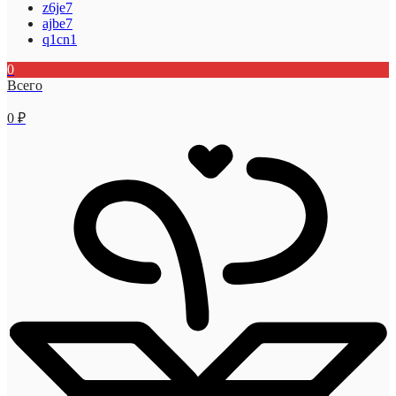
z6je7
ajbe7
q1cn1
0
Всего
0
₽