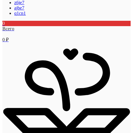
z6je7
ajbe7
q1cn1
0
Всего
0
₽