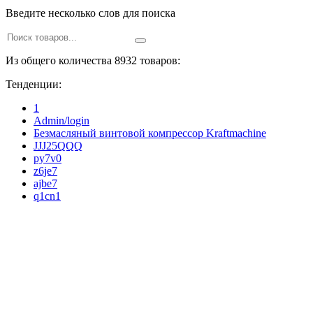
Введите несколько слов для поиска
Из общего количества 8932 товаров:
Тенденции:
1
Admin/login
Безмасляный винтовой компрессор Kraftmaсhine
JJJ25QQQ
py7v0
z6je7
ajbe7
q1cn1