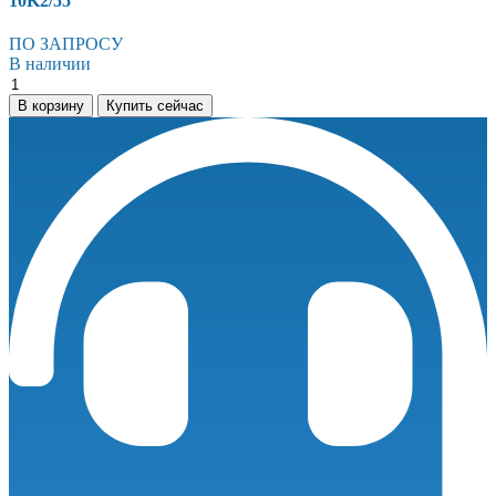
10K2/55
ПО ЗАПРОСУ
В наличии
Безмасляные
спиральные
В корзину
Купить сейчас
компрессоры
серии
LSL
-
LSL-
10K2/55
количество