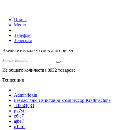
Поиск
Меню
Телефон
Телеграм
Введите несколько слов для поиска
Из общего количества 8932 товаров:
Тенденции:
1
Admin/login
Безмасляный винтовой компрессор Kraftmaсhine
JJJ25QQQ
py7v0
z6je7
ajbe7
q1cn1