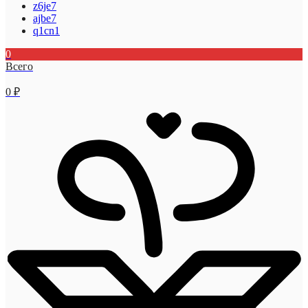
z6je7
ajbe7
q1cn1
0
Всего
0
₽