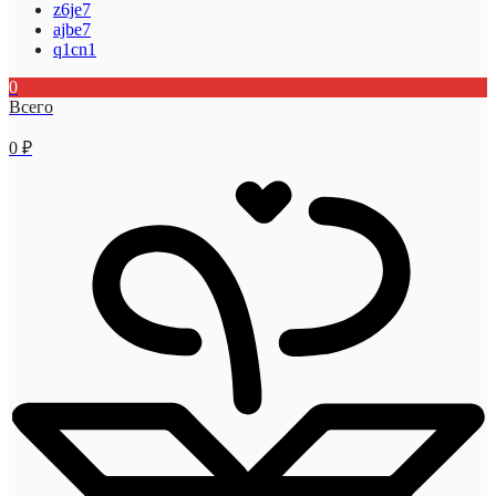
z6je7
ajbe7
q1cn1
0
Всего
0
₽