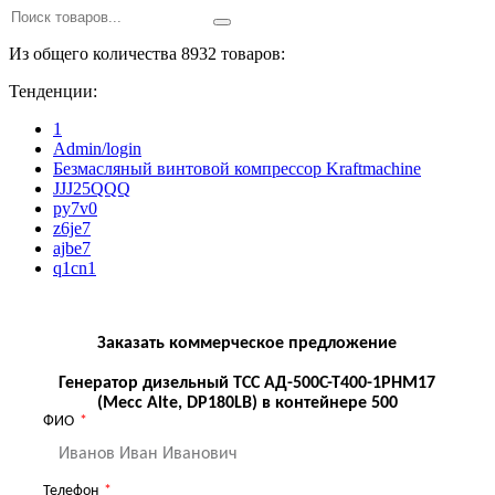
Из общего количества 8932 товаров:
Тенденции:
1
Admin/login
Безмасляный винтовой компрессор Kraftmaсhine
JJJ25QQQ
py7v0
z6je7
ajbe7
q1cn1
Заказать коммерческое предложение
Генератор дизельный ТСС АД-500С-Т400-1РНМ17
(Mecc Alte, DP180LB) в контейнере 500
ФИО
Телефон