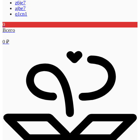
z6je7
ajbe7
q1cn1
0
Всего
0
₽