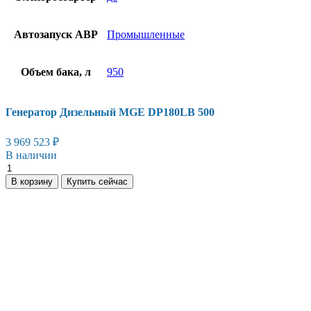
Автозапуск АВР
Промышленные
Объем бака, л
950
Генератор Дизельный MGE DP180LB 500
3 969 523
₽
В наличии
Генератор
Дизельный
В корзину
Купить сейчас
MGE
DP180LB
500
количество