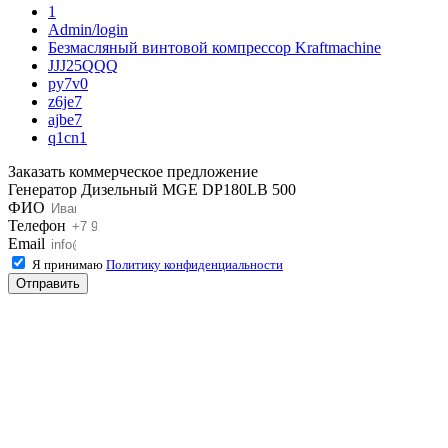
1
Admin/login
Безмасляный винтовой компрессор Kraftmaсhine
JJJ25QQQ
py7v0
z6je7
ajbe7
q1cn1
Заказать коммерческое предложение
Генератор Дизельный MGE DP180LB 500
ФИО
Телефон
Email
Я принимаю
Политику конфиденциальности
Отправить