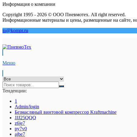
Информация о компании
Copyright 1995 - 2026 © ООО Пневмотех. All right reserved.
Информационные материалы и цены, размещенные на сайте, но
to@kompr.ru
Меню
Тенденции:
1
Admin/login
Безмасляный винтовой компрессор Kraftmaсhine
JJJ25QQQ
z6je7
py7v0
ajbe7