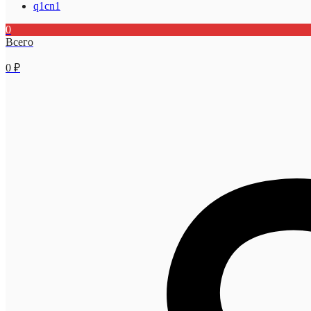
q1cn1
0
Всего
0
₽