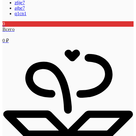
z6je7
ajbe7
q1cn1
0
Всего
0
₽