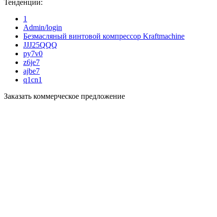
Тенденции:
1
Admin/login
Безмасляный винтовой компрессор Kraftmaсhine
JJJ25QQQ
py7v0
z6je7
ajbe7
q1cn1
Заказать коммерческое предложение