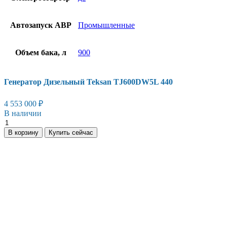
Автозапуск АВР
Промышленные
Объем бака, л
900
Генератор Дизельный Teksan TJ600DW5L 440
4 553 000
₽
В наличии
Генератор
Дизельный
В корзину
Купить сейчас
Teksan
TJ600DW5L
440
количество