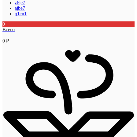
z6je7
ajbe7
q1cn1
0
Всего
0
₽