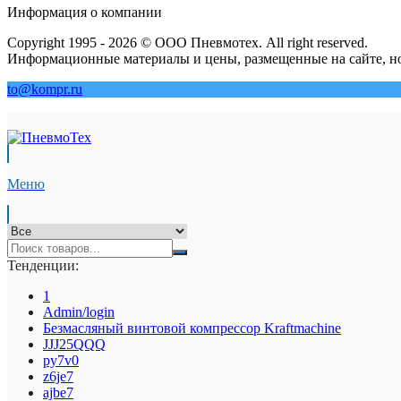
Информация о компании
Copyright 1995 - 2026 © ООО Пневмотех. All right reserved.
Информационные материалы и цены, размещенные на сайте, но
to@kompr.ru
Меню
Тенденции:
1
Admin/login
Безмасляный винтовой компрессор Kraftmaсhine
JJJ25QQQ
py7v0
z6je7
ajbe7