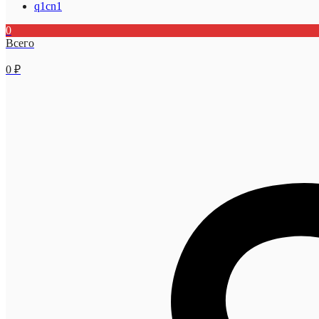
q1cn1
0
Всего
0
₽