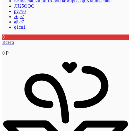
Безмасляный винтовой компрессор Kraftmaсhine
JJJ25QQQ
py7v0
z6je7
ajbe7
q1cn1
0
Всего
0
₽