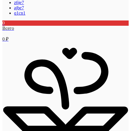
z6je7
ajbe7
q1cn1
0
Всего
0
₽