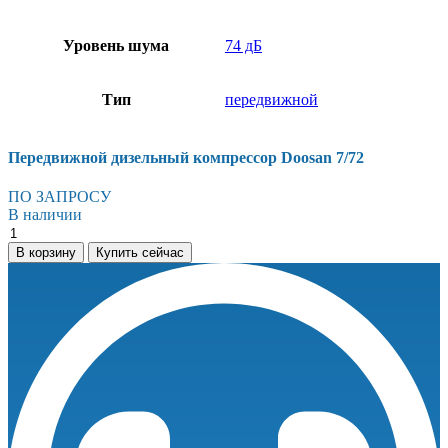
Уровень шума
74 дБ
Тип
передвижной
Передвижной дизельный компрессор Doosan 7/72
ПО ЗАПРОСУ
В наличии
Передвижной
дизельный
В корзину
Купить сейчас
компрессор
Doosan
7/72
количество