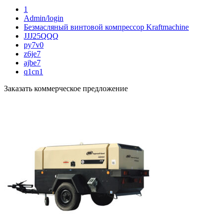
1
Admin/login
Безмасляный винтовой компрессор Kraftmaсhine
JJJ25QQQ
py7v0
z6je7
ajbe7
q1cn1
Заказать коммерческое предложение