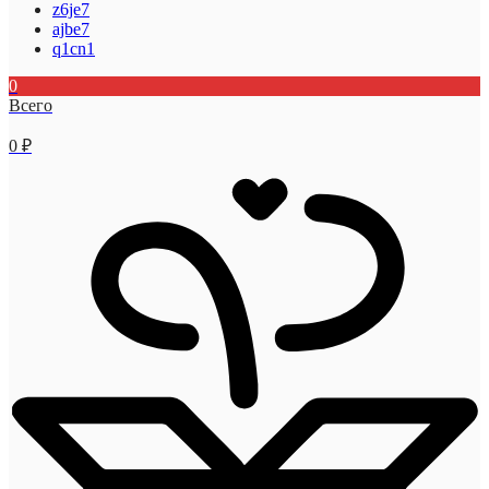
z6je7
ajbe7
q1cn1
0
Всего
0
₽