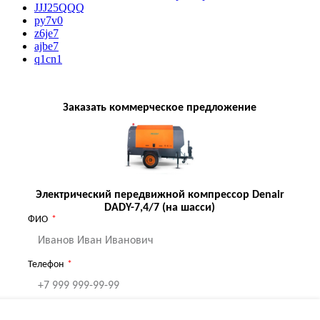
JJJ25QQQ
py7v0
z6je7
ajbe7
q1cn1
Заказать коммерческое предложение
Электрический передвижной компрессор Denair
DADY-7,4/7 (на шасси)
ФИО
Телефон
Email