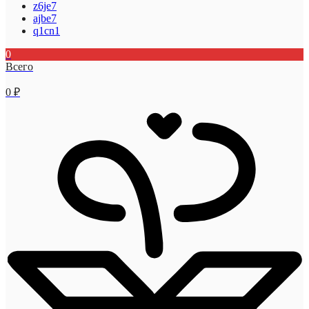
z6je7
ajbe7
q1cn1
0
Всего
0
₽