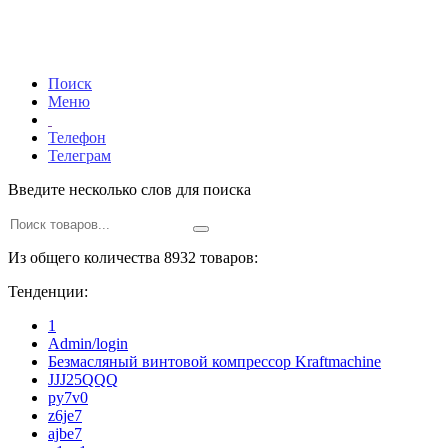
Поиск
Меню
Телефон
Телеграм
Введите несколько слов для поиска
Из общего количества 8932 товаров:
Тенденции:
1
Admin/login
Безмасляный винтовой компрессор Kraftmaсhine
JJJ25QQQ
py7v0
z6je7
ajbe7