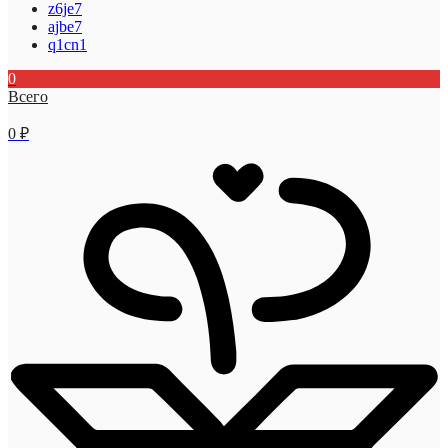
z6je7
ajbe7
q1cn1
0
Всего
0
₽