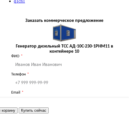
q1cn1
Заказать коммерческое предложение
Генератор дизельный ТСС АД-10С-230-1РНМ11 в
контейнере 10
ФИО
Телефон
Email
 корзину
Купить сейчас
Я принимаю
Политику
ОТПРАВИТЬ
конфиденциальности