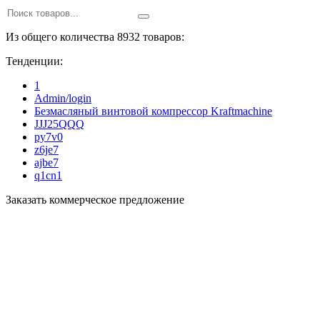
Из общего количества 8932 товаров:
Тенденции:
1
Admin/login
Безмасляный винтовой компрессор Kraftmaсhine
JJJ25QQQ
py7v0
z6je7
ajbe7
q1cn1
Заказать коммерческое предложение