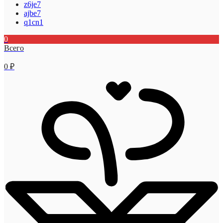
z6je7
ajbe7
q1cn1
0
Всего
0
₽