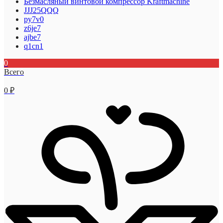
Безмасляный винтовой компрессор Kraftmaсhine
JJJ25QQQ
py7v0
z6je7
ajbe7
q1cn1
0
Всего
0
₽