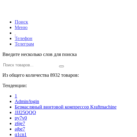
Поиск
Меню
Телефон
Телеграм
Введите несколько слов для поиска
Из общего количества 8932 товаров:
Тенденции:
1
Admin/login
Безмасляный винтовой компрессор Kraftmaсhine
JJJ25QQQ
py7v0
z6je7
ajbe7
q1cn1