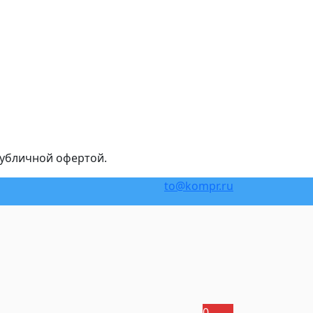
публичной офертой.
to@kompr.ru
0