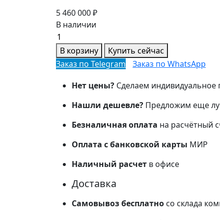
5 460 000
₽
В наличии
Генератор
дизельный
В корзину
Купить сейчас
JCB
Заказ по Telegram
Заказ по WhatsApp
G550S
400
Нет цены?
Сделаем индивидуальное 
количество
Нашли дешевле?
Предложим еще лу
Безналичная оплата
на расчётный 
Оплата с банковской карты
МИР
Наличный расчет
в офисе
Доставка
Самовывоз бесплатно
со склада ко