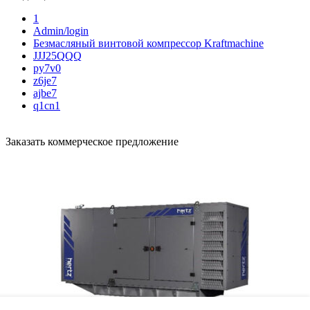
1
Admin/login
Безмасляный винтовой компрессор Kraftmaсhine
JJJ25QQQ
py7v0
z6je7
ajbe7
q1cn1
Заказать коммерческое предложение