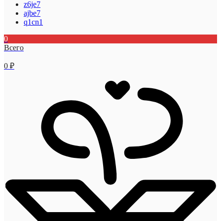
z6je7
ajbe7
q1cn1
0
Всего
0
₽