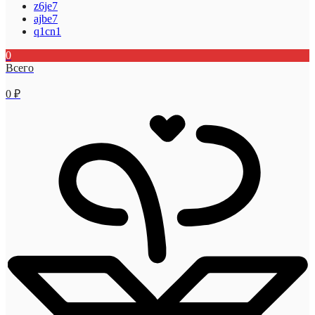
z6je7
ajbe7
q1cn1
0
Всего
0
₽