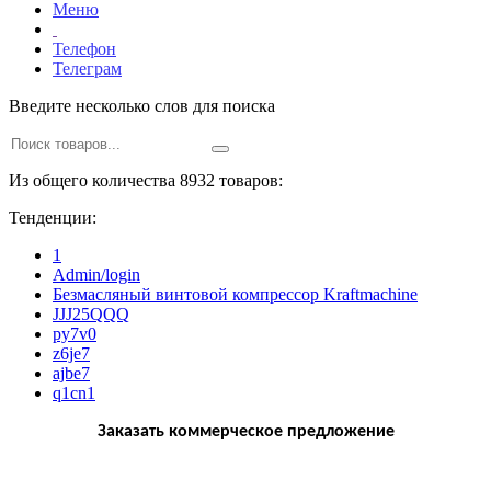
Меню
Телефон
Телеграм
Введите несколько слов для поиска
Из общего количества 8932 товаров:
Тенденции:
1
Admin/login
Безмасляный винтовой компрессор Kraftmaсhine
JJJ25QQQ
py7v0
z6je7
ajbe7
q1cn1
Заказать коммерческое предложение