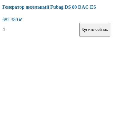
Генератор дизельный Fubag DS 80 DAC ES
682 380
₽
В корзину
Купить сейчас
Есть вопросы?
Консультация по оборудованию
+7 (495) 492-67-70
ЗАКАЗАТЬ ЗВОНОК