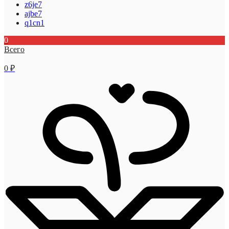
z6je7
ajbe7
q1cn1
0
Всего
0
₽