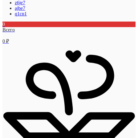
z6je7
ajbe7
q1cn1
0
Всего
0
₽