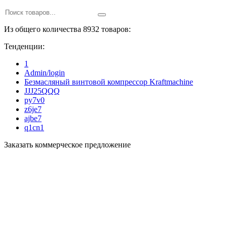
Из общего количества 8932 товаров:
Тенденции:
1
Admin/login
Безмасляный винтовой компрессор Kraftmaсhine
JJJ25QQQ
py7v0
z6je7
ajbe7
q1cn1
Заказать коммерческое предложение