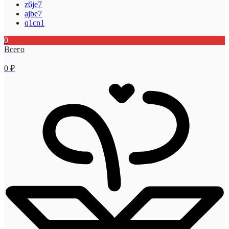
z6je7
ajbe7
q1cn1
0
Всего
0
₽