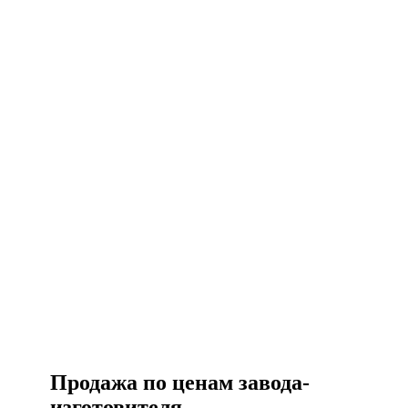
Есть вопросы?
Консультация по оборудованию
+7 (495) 492-67-70
ЗАКАЗАТЬ ЗВОНОК
Продажа по ценам завода-
изготовителя