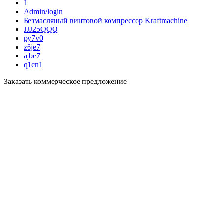
1
Admin/login
Безмасляный винтовой компрессор Kraftmaсhine
JJJ25QQQ
py7v0
z6je7
ajbe7
q1cn1
Заказать коммерческое предложение