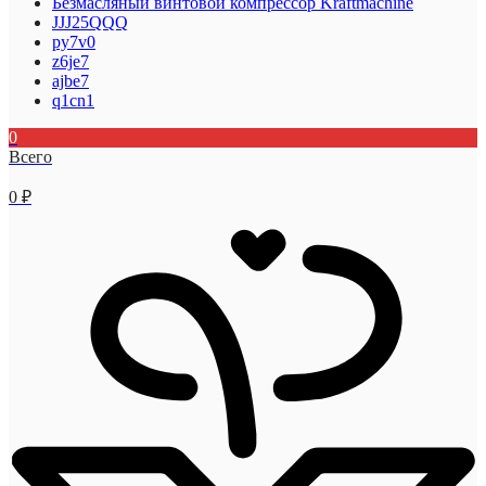
Безмасляный винтовой компрессор Kraftmaсhine
JJJ25QQQ
py7v0
z6je7
ajbe7
q1cn1
0
Всего
0
₽