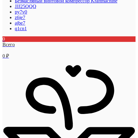
Безмасляный винтовой компрессор Kraftmaсhine
JJJ25QQQ
py7v0
z6je7
ajbe7
q1cn1
0
Всего
0
₽