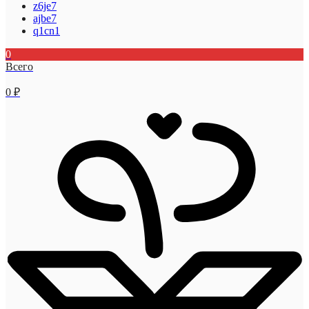
z6je7
ajbe7
q1cn1
0
Всего
0
₽