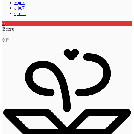
z6je7
ajbe7
q1cn1
0
Всего
0
₽