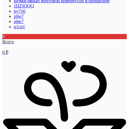
Безмасляный винтовой компрессор Kraftmaсhine
JJJ25QQQ
py7v0
z6je7
ajbe7
q1cn1
0
Всего
0
₽