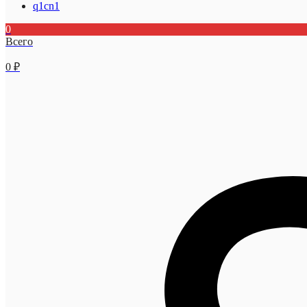
q1cn1
0
Всего
0
₽