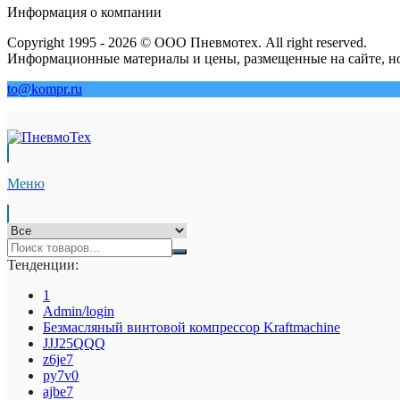
Информация о компании
Copyright 1995 - 2026 © ООО Пневмотех. All right reserved.
Информационные материалы и цены, размещенные на сайте, но
to@kompr.ru
Меню
Тенденции:
1
Admin/login
Безмасляный винтовой компрессор Kraftmaсhine
JJJ25QQQ
z6je7
py7v0
ajbe7