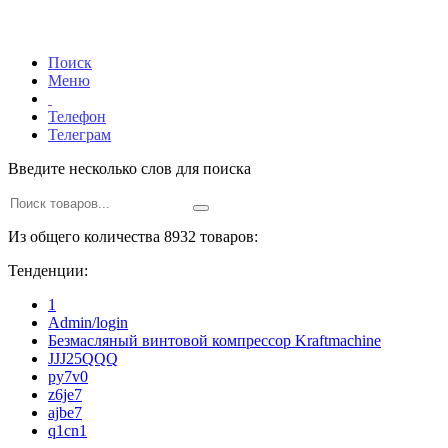
Поиск
Меню
Телефон
Телеграм
Введите несколько слов для поиска
Из общего количества 8932 товаров:
Тенденции:
1
Admin/login
Безмасляный винтовой компрессор Kraftmaсhine
JJJ25QQQ
py7v0
z6je7
ajbe7
q1cn1