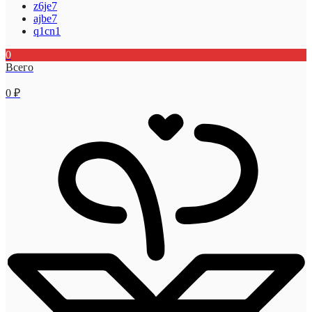
z6je7
ajbe7
q1cn1
0
Всего
0
₽