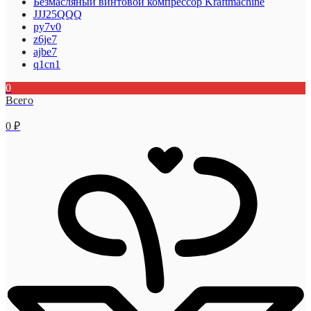
Безмасляный винтовой компрессор Kraftmaсhine
JJJ25QQQ
py7v0
z6je7
ajbe7
q1cn1
0
Всего
0
₽