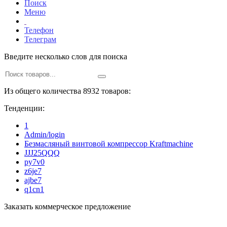
Поиск
Меню
Телефон
Телеграм
Введите несколько слов для поиска
Из общего количества 8932 товаров:
Тенденции:
1
Admin/login
Безмасляный винтовой компрессор Kraftmaсhine
JJJ25QQQ
py7v0
z6je7
ajbe7
q1cn1
Заказать коммерческое предложение