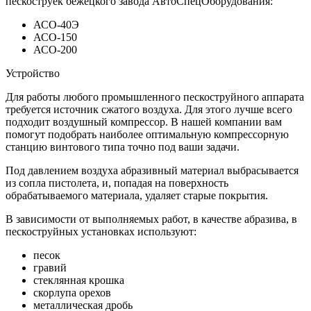
пескоструек бежецкого завода АвтоСпецОборудования:
АСО-40Э
АСО-150
АСО-200
Устройство
Для работы любого промышленного пескоструйного аппарата
требуется источник сжатого воздуха. Для этого лучше всего
подходит воздушный компрессор. В нашей компании вам
помогут подобрать наиболее оптимальную компрессорную
станцию винтового типа точно под ваши задачи.
Под давлением воздуха абразивный материал выбрасывается
из сопла пистолета, и, попадая на поверхность
обрабатываемого материала, удаляет старые покрытия.
В зависимости от выполняемых работ, в качестве абразива, в
пескоструйных установках используют:
песок
гравий
стеклянная крошка
скорлупа орехов
металлическая дробь