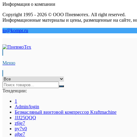
Информация о компании
Copyright 1995 - 2026 © ООО Пневмотех. All right reserved.
Информационные материалы и цены, размещенные на сайте, но
to@kompr.ru
Меню
Тенденции:
1
Admin/login
Безмасляный винтовой компрессор Kraftmaсhine
JJJ25QQQ
z6je7
py7v0
ajbe7