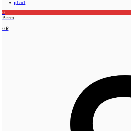
q1cn1
0
Всего
0
₽