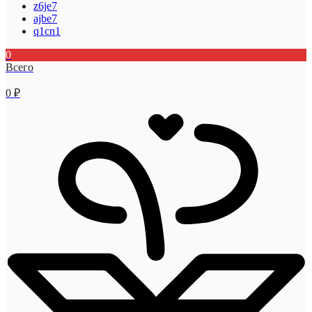
z6je7
ajbe7
q1cn1
0
Всего
0
₽