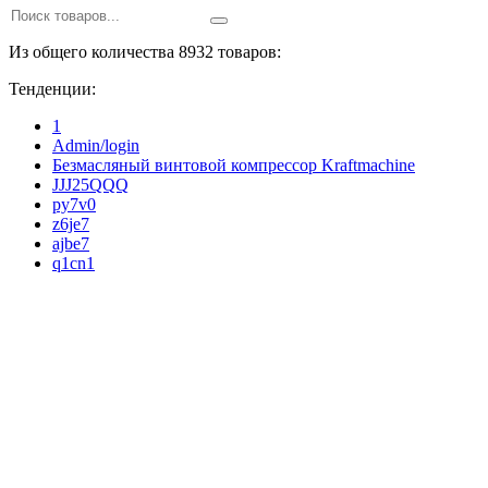
Из общего количества 8932 товаров:
Тенденции:
1
Admin/login
Безмасляный винтовой компрессор Kraftmaсhine
JJJ25QQQ
py7v0
z6je7
ajbe7
q1cn1