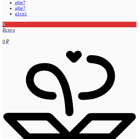
z6je7
ajbe7
q1cn1
0
Всего
0
₽