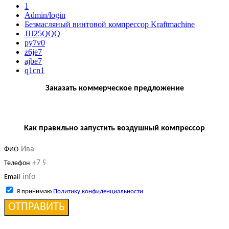
1
Admin/login
Безмасляный винтовой компрессор Kraftmaсhine
JJJ25QQQ
py7v0
z6je7
ajbe7
q1cn1
Заказать коммерческое предложение
Как правильно запустить воздушный компрессор
ФИО
Телефон
Email
Я принимаю
Политику конфиденциальности
ОТПРАВИТЬ