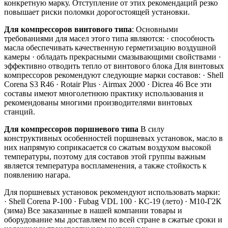
конкретную марку. Отступление от этих рекомендаций резко
повышает риски поломки дорогостоящей установки.
Для компрессоров винтового типа
: Основными
требованиями для масел этого типа являются: · способность
масла обеспечивать качественную герметизацию воздушной
камеры · обладать прекрасными смазывающими свойствами ·
эффективно отводить тепло от винтового блока Для винтовых
компрессоров рекомендуют следующие марки составов: · Shell
Corena S3 R46 · Rotair Plus · Airmax 2000 · Dicrea 46 Все эти
составы имеют многолетнюю практику использования и
рекомендованы многими производителями винтовых
станций.
Для компрессоров поршневого типа
В силу
конструктивных особенностей поршневых установок, масло в
них напрямую соприкасается со сжатым воздухом высокой
температуры, поэтому для составов этой группы важным
является температура воспламенения, а также стойкость к
появлению нагара.
Для поршневых установок рекомендуют использовать марки:
· Shell Corena P-100 · Fubag VDL 100 · КС-19 (лето) · М10-Г2К
(зима) Все заказанные в нашей компании товары и
оборудование мы доставляем по всей стране в сжатые сроки и