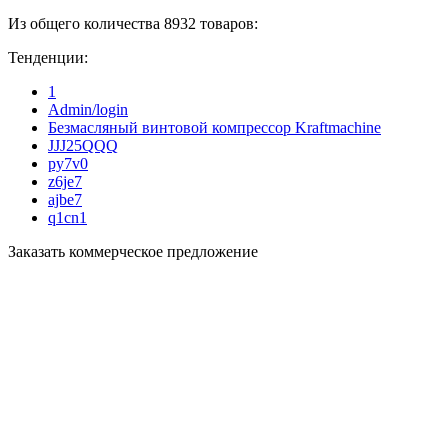
Из общего количества 8932 товаров:
Тенденции:
1
Admin/login
Безмасляный винтовой компрессор Kraftmaсhine
JJJ25QQQ
py7v0
z6je7
ajbe7
q1cn1
Заказать коммерческое предложение