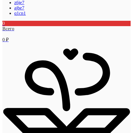
z6je7
ajbe7
q1cn1
0
Всего
0
₽