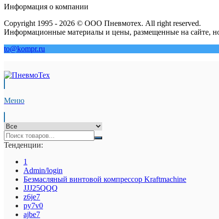
Информация о компании
Copyright 1995 - 2026 © ООО Пневмотех. All right reserved.
Информационные материалы и цены, размещенные на сайте, но
to@kompr.ru
Меню
Тенденции:
1
Admin/login
Безмасляный винтовой компрессор Kraftmaсhine
JJJ25QQQ
z6je7
py7v0
ajbe7