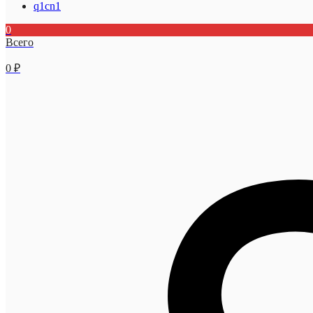
q1cn1
0
Всего
0
₽