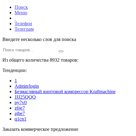
Поиск
Меню
Телефон
Телеграм
Введите несколько слов для поиска
Из общего количества 8932 товаров:
Тенденции:
1
Admin/login
Безмасляный винтовой компрессор Kraftmaсhine
JJJ25QQQ
py7v0
z6je7
ajbe7
q1cn1
Заказать коммерческое предложение