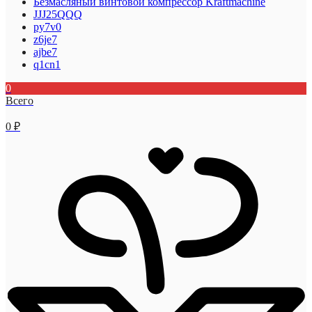
Безмасляный винтовой компрессор Kraftmaсhine
JJJ25QQQ
py7v0
z6je7
ajbe7
q1cn1
0
Всего
0
₽