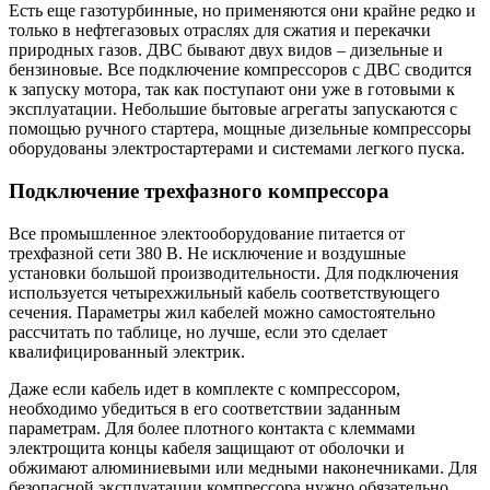
Есть еще газотурбинные, но применяются они крайне редко и
только в нефтегазовых отраслях для сжатия и перекачки
природных газов. ДВС бывают двух видов – дизельные и
бензиновые. Все подключение компрессоров с ДВС сводится
к запуску мотора, так как поступают они уже в готовыми к
эксплуатации. Небольшие бытовые агрегаты запускаются с
помощью ручного стартера, мощные дизельные компрессоры
оборудованы электростартерами и системами легкого пуска.
Подключение трехфазного компрессора
Все промышленное электооборудование питается от
трехфазной сети 380 В. Не исключение и воздушные
установки большой производительности. Для подключения
используется четырехжильный кабель соответствующего
сечения. Параметры жил кабелей можно самостоятельно
рассчитать по таблице, но лучше, если это сделает
квалифицированный электрик.
Даже если кабель идет в комплекте с компрессором,
необходимо убедиться в его соответствии заданным
параметрам. Для более плотного контакта с клеммами
электрощита концы кабеля защищают от оболочки и
обжимают алюминиевыми или медными наконечниками. Для
безопасной эксплуатации компрессора нужно обязательно