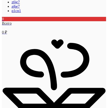
z6je7
ajbe7
q1cn1
0
Всего
0
₽