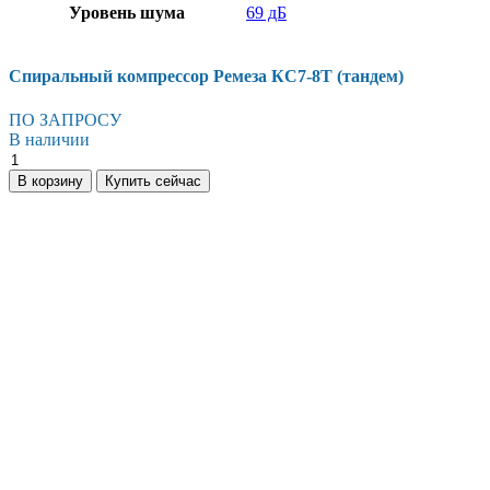
Уровень шума
69 дБ
Спиральный компрессор Ремеза КС7-8Т (тандем)
ПО ЗАПРОСУ
В наличии
В корзину
Купить сейчас
Есть вопросы?
Консультация по оборудованию
+7 (495) 492-67-70
ЗАКАЗАТЬ ЗВОНОК