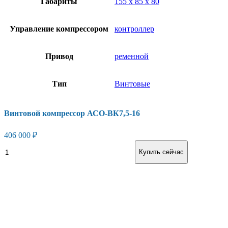
Габариты
155 х 85 х 80
Управление компрессором
контроллер
Привод
ременной
Тип
Винтовые
Винтовой компрессор АСО-ВК7,5-16
406 000
₽
Винтовой
В корзину
Купить сейчас
компрессор
АСО-
ВК7,5-
16
количество