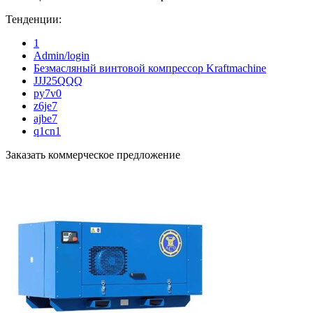
Тенденции:
1
Admin/login
Безмасляный винтовой компрессор Kraftmaсhine
JJJ25QQQ
py7v0
z6je7
ajbe7
q1cn1
Заказать коммерческое предложение