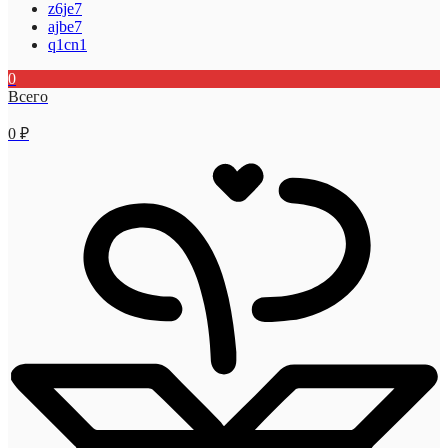
z6je7
ajbe7
q1cn1
0
Всего
0
₽