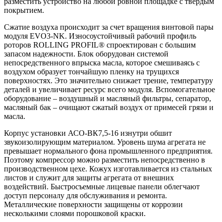
разместить устройство на любой ровной площадке с твердым
покрытием.
Сжатие воздуха происходит за счет вращения винтовой пары
модуля EVO3-NK. Износоустойчивый рабочий профиль
роторов ROLLING PROFIL® спроектирован с большим
запасом надежности. Блок оборудован системой
непосредственного впрыска масла, которое смешиваясь с
воздухом образует тончайшую пленку на трущихся
поверхностях. Это значительно снижает трение, температуру
деталей и увеличивает ресурс всего модуля. Вспомогательное
оборудование – воздушный и масляный фильтры, сепаратор,
масляный бак – очищают сжатый воздух от примесей грязи и
масла.
Корпус установки АСО-ВК7,5-16 изнутри обшит
звукоизолирующим материалом. Уровень шума агрегата не
превышает нормального фона промышленного предприятия.
Поэтому компрессор можно разместить непосредственно в
производственном цехе. Кожух изготавливается из стальных
листов и служит для защиты агрегата от внешних
воздействий. Быстросъемные лицевые панели облегчают
доступ персоналу для обслуживания и ремонта.
Металлические поверхности защищены от коррозии
несколькими слоями порошковой краски.