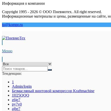
Информация о компании
Copyright 1995 - 2026 © ООО Пневмотех. All right reserved.
Информационные материалы и цены, размещенные на сайте, но
to@kompr.ru
Меню
Тенденции:
1
Admin/login
Безмасляный винтовой компрессор Kraftmaсhine
JJJ25QQQ
z6je7
py7v0
ajbe7