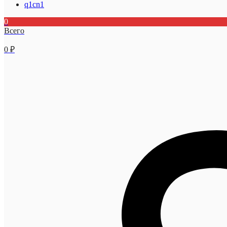
q1cn1
0
Всего
0
₽