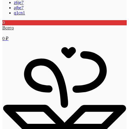
z6je7
ajbe7
q1cn1
0
Всего
0
₽