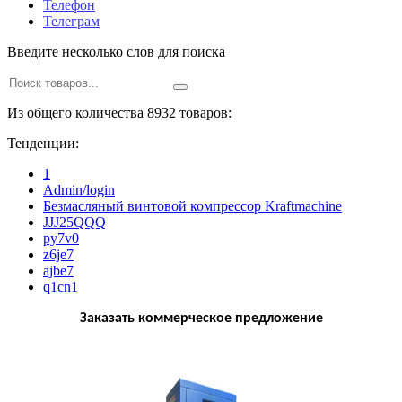
Телефон
Телеграм
Введите несколько слов для поиска
Из общего количества 8932 товаров:
Тенденции:
1
Admin/login
Безмасляный винтовой компрессор Kraftmaсhine
JJJ25QQQ
py7v0
z6je7
ajbe7
q1cn1
Заказать коммерческое предложение