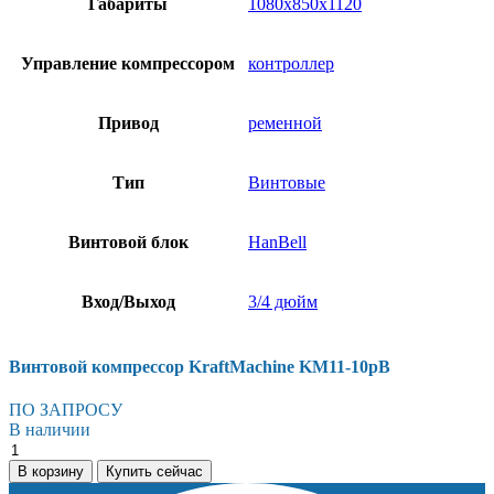
Габариты
1080х850х1120
Управление компрессором
контроллер
Привод
ременной
Тип
Винтовые
Винтовой блок
HanBell
Вход/Выход
3/4 дюйм
Винтовой компрессор KraftMachine KM11-10рВ
ПО ЗАПРОСУ
В наличии
Винтовой
компрессор
В корзину
Купить сейчас
KraftMachine