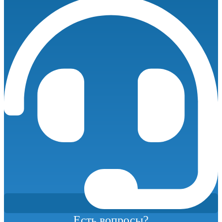
KM11-
10рВ
количество
Есть вопросы?