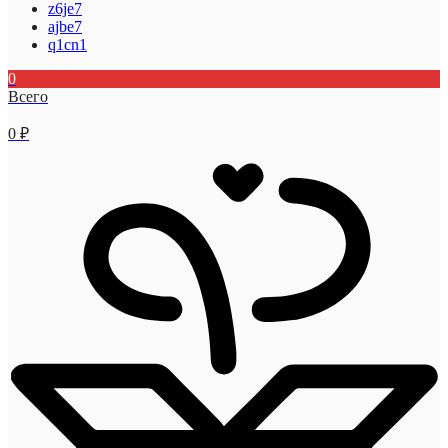
z6je7
ajbe7
q1cn1
0
Всего
0
₽