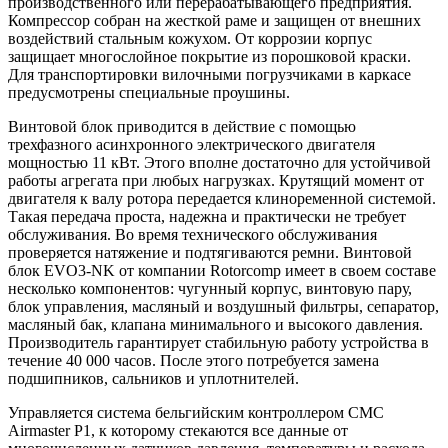
производственного или перерабатывающего предприятия.
Компрессор собран на жесткой раме и защищен от внешних
воздействий стальным кожухом. От коррозии корпус
защищает многослойное покрытие из порошковой краски.
Для транспортировки вилочными погрузчиками в каркасе
предусмотрены специальные проушины.
Винтовой блок приводится в действие с помощью
трехфазного асинхронного электрического двигателя
мощностью 11 кВт. Этого вполне достаточно для устойчивой
работы агрегата при любых нагрузках. Крутящий момент от
двигателя к валу ротора передается клиноременной системой.
Такая передача проста, надежна и практически не требует
обслуживания. Во время технического обслуживания
проверяется натяжение и подтягиваются ремни. Винтовой
блок EVO3-NK от компании Rotorcomp имеет в своем составе
несколько компонентов: чугунный корпус, винтовую пару,
блок управления, масляный и воздушный фильтры, сепаратор,
масляный бак, клапана минимального и высокого давления.
Производитель гарантирует стабильную работу устройства в
течение 40 000 часов. После этого потребуется замена
подшипников, сальников и уплотнителей.
Управляется система бельгийским контроллером CMC
Airmaster P1, к которому стекаются все данные от