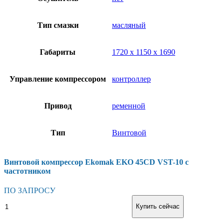
Тип смазки
масляный
Габариты
1720 х 1150 х 1690
Управление компрессором
контроллер
Привод
ременной
Тип
Винтовой
Винтовой компрессор Ekomak EKO 45CD VST-10 с
частотником
ПО ЗАПРОСУ
Винтовой
В корзину
Купить сейчас
компрессор