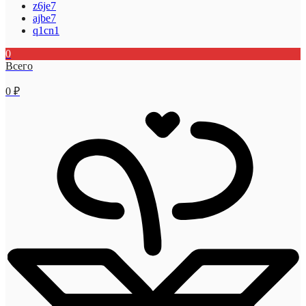
z6je7
ajbe7
q1cn1
0
Всего
0
₽