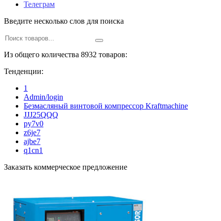
Телеграм
Введите несколько слов для поиска
Из общего количества 8932 товаров:
Тенденции:
1
Admin/login
Безмасляный винтовой компрессор Kraftmaсhine
JJJ25QQQ
py7v0
z6je7
ajbe7
q1cn1
Заказать коммерческое предложение