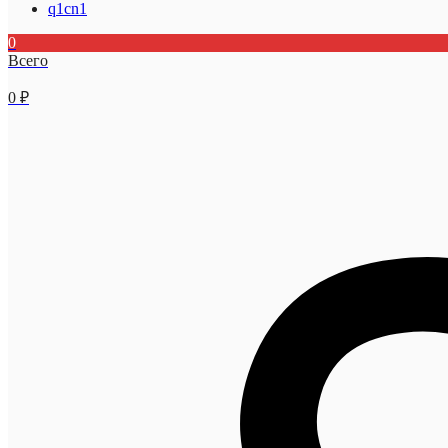
q1cn1
0
Всего
0
₽