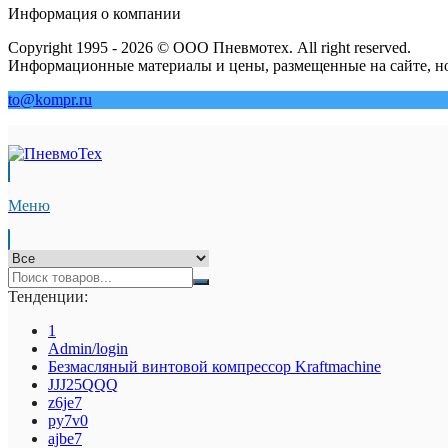
Информация о компании
Copyright 1995 - 2026 © ООО Пневмотех. All right reserved.
Информационные материалы и цены, размещенные на сайте, но
to@kompr.ru
Меню
Тенденции:
1
Admin/login
Безмасляный винтовой компрессор Kraftmaсhine
JJJ25QQQ
z6je7
py7v0
ajbe7